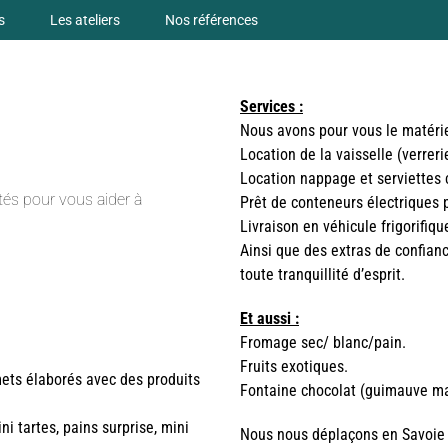
s
Les ateliers
Nos références
Services :
Nous avons pour vous le matérie
Location de la vaisselle (verreri
Location nappage et serviettes
ôtés pour vous aider à
Prêt de conteneurs électriques 
Livraison en véhicule frigorifiqu
Ainsi que des extras de confian
toute tranquillité d’esprit.
Et aussi :
Fromage sec/ blanc/pain.
Fruits exotiques.
ets élaborés avec des produits
Fontaine chocolat (guimauve ma
ini tartes, pains surprise, mini
Nous nous déplaçons en Savoie 