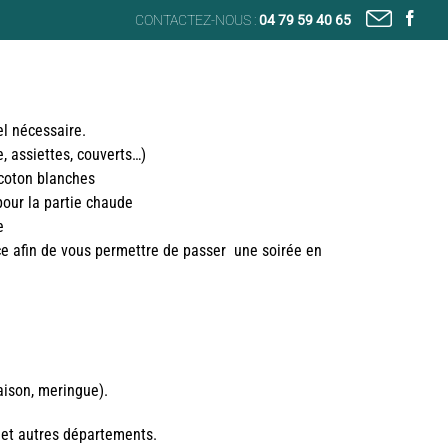
FA
CONTACTEZ-NOUS :
04 79 59 40 65
l nécessaire.
e, assiettes, couverts…)
 coton blanches
pour la partie chaude
e
ce afin de vous permettre de passer une soirée en
ison, meringue).
et autres départements.