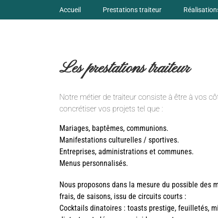
Skip
Accueil
Prestations traiteur
Réalisation
to
content
Les prestations traiteur
Notre métier de traiteur consiste à être à vos c
concrétiser vos projets tel que :
Mariages, baptêmes, communions.
Manifestations culturelles / sportives.
Entreprises, administrations et communes.
Menus personnalisés.
Nous proposons dans la mesure du possible des m
frais, de saisons, issu de circuits courts :
Cocktails dinatoires : toasts prestige, feuilletés, m