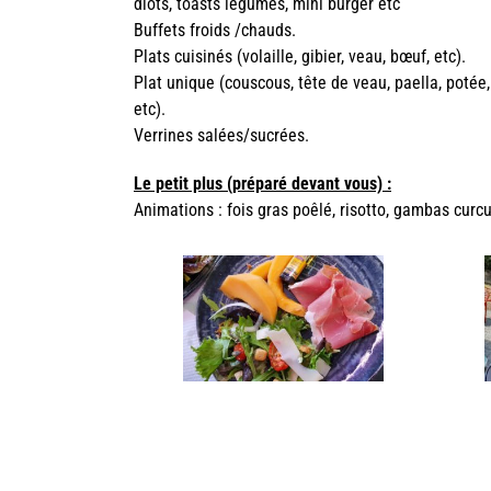
diots, toasts légumes, mini burger etc
Buffets froids /chauds.
Plats cuisinés (volaille, gibier, veau, bœuf, etc).
Plat unique (couscous, tête de veau, paella, potée, 
etc).
Verrines salées/sucrées.
Le petit plus (préparé devant vous) :
Animations : fois gras poêlé, risotto, gambas curc